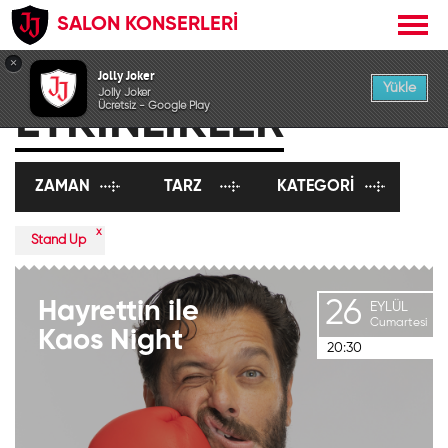
SALON KONSERLERİ
×
Jolly Joker
Yükle
Jolly Joker
ETKİNLİKLER
Ücretsiz - Google Play
ZAMAN
TARZ
KATEGORI
x
Stand Up
26
Hayrettin
ile
EYLÜL
Cumartesi
Kaos
Night
20:30