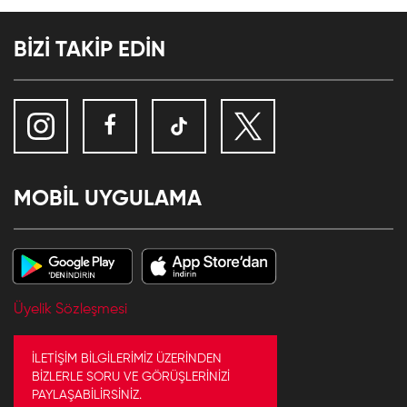
BİZİ TAKİP EDİN
MOBİL UYGULAMA
Üyelik Sözleşmesi
İLETİŞİM BİLGİLERİMİZ ÜZERİNDEN
BİZLERLE SORU VE GÖRÜŞLERİNİZİ
PAYLAŞABİLİRSİNİZ.