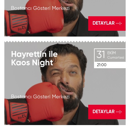
Bostancı Gösteri Merkezi
DETAYLAR
31
Hayrettin
ile
EKIM
Cumartesi
Kaos
Night
21:00
Bostancı Gösteri Merkezi
DETAYLAR