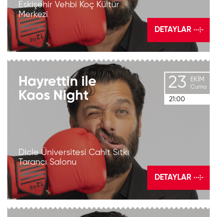
Eskişehir Vehbi Koç Kültür
Merkezi
DETAYLAR
23
Hayrettin
ile
EKIM
Cuma
Kaos
Night
21:00
Dicle Üniversitesi Cahit Sıtkı
Tarancı Salonu
DETAYLAR