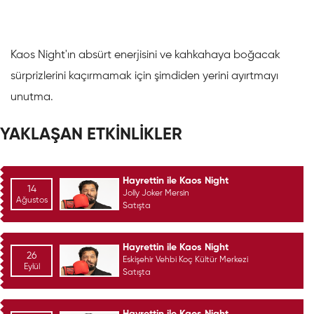
Kaos Night'ın absürt enerjisini ve kahkahaya boğacak
sürprizlerini kaçırmamak için şimdiden yerini ayırtmayı
unutma.
YAKLAŞAN ETKİNLİKLER
Hayrettin ile Kaos Night
14
Jolly Joker Mersin
Ağustos
Satışta
Hayrettin ile Kaos Night
26
Eskişehir Vehbi Koç Kültür Merkezi
Eylül
Satışta