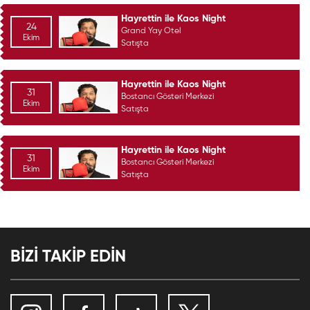
Hayrettin ile Kaos Night
24
Grand Yay Otel
Ekim
Satışta
Hayrettin ile Kaos Night
31
Bostancı Gösteri Merkezi
Ekim
Satışta
Hayrettin ile Kaos Night
31
Bostancı Gösteri Merkezi
Ekim
Satışta
BİZİ TAKİP EDİN