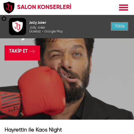
SALON KONSERLERİ
×
Jolly Joker
Yükle
Jolly Joker
Hayrettin
Ücretsiz - Google Play
TAKIP ET
Hayrettin ile Kaos Night