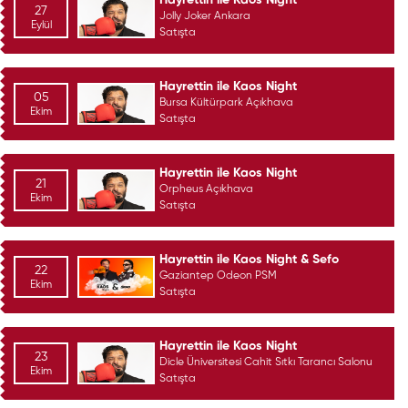
Hayrettin ile Kaos Night
27
Jolly Joker Ankara
Eylül
Satışta
Hayrettin ile Kaos Night
05
Bursa Kültürpark Açıkhava
Ekim
Satışta
Hayrettin ile Kaos Night
21
Orpheus Açıkhava
Ekim
Satışta
Hayrettin ile Kaos Night & Sefo
22
Gaziantep Odeon PSM
Ekim
Satışta
Hayrettin ile Kaos Night
23
Dicle Üniversitesi Cahit Sıtkı Tarancı Salonu
Ekim
Satışta