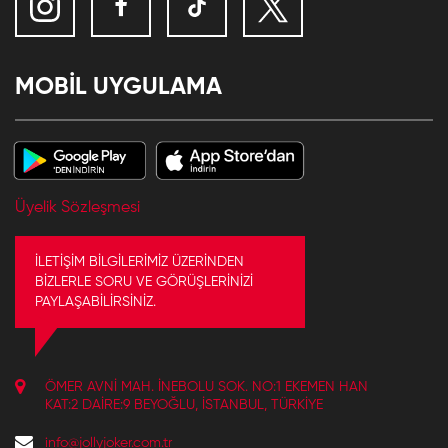
MOBİL UYGULAMA
Üyelik Sözleşmesi
İLETİŞİM BİLGİLERİMİZ ÜZERİNDEN
BİZLERLE SORU VE GÖRÜŞLERİNİZİ
PAYLAŞABİLİRSİNİZ.
ÖMER AVNI MAH. İNEBOLU SOK. NO:1 EKEMEN HAN
KAT:2 DAIRE:9 BEYOĞLU, İSTANBUL, TÜRKIYE
info@jollyjoker.com.tr