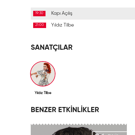
Kapı Açılış
19:30
Yıldız Tilbe
21:00
SANATÇILAR
Yıldız Tilbe
BENZER ETKİNLİKLER