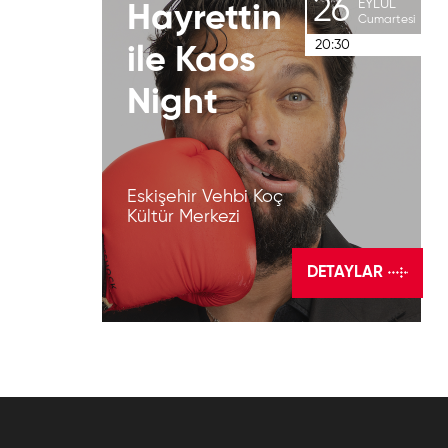
26
EYLÜL
Hayrettin
Cumartesi
20:30
ile
Kaos
Night
Eskişehir Vehbi Koç
Kültür Merkezi
DETAYLAR