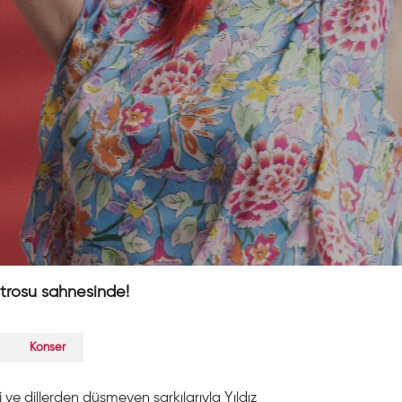
atrosu sahnesinde!
Konser
ve dillerden düşmeyen şarkılarıyla Yıldız