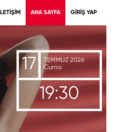
İLETİŞİM
ANA SAYFA
GİRİŞ YAP
17
TEMMUZ 2026
Cuma
19:30