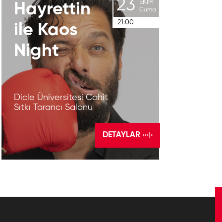
23
EKIM
Hayrettin
Cuma
21:00
ile
Kaos
Night
Dicle Üniversitesi Cahit
Sıtkı Tarancı Salonu
DETAYLAR