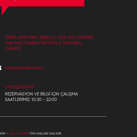
ÖMER AVNI MAH. İNEBOLU SOK. NO:1 EKEMEN
HAN KAT:2 DAIRE:9 BEYOĞLU, İSTANBUL,
TÜRKIYE
info@jollyjoker.com.tr
+902122490749
REZERVASYON VE BILGI IÇIN ÇALIŞMA
SAATLERIMIZ: 10:30 - 22:00
2019 —
JOLLY JOKER
TÜM HAKLARI SAKLIDIR.